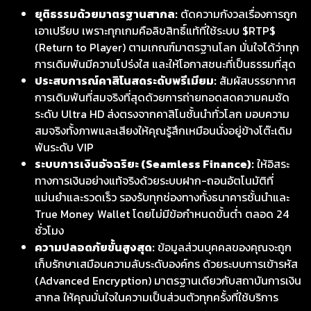
ยุติธรรมด้วยมาตรฐานสากล:
ตัดความกังวลเรื่องการถูก
เอาเปรียบ เพราะทุกเกมคือลิขสิทธิ์แท้ที่ใช้ระบบ $RTP$
(Return to Player) ตามเกณฑ์มาตรฐานโลก มั่นใจได้ว่าทุก
การเดิมพันมีความโปร่งใส และให้โอกาสชนะที่เป็นธรรมที่สุด
ประสบการณ์คาสิโนสดระดับพรีเมียม:
สัมผัสบรรยากาศ
การเดิมพันที่สมจริงที่สุดด้วยการถ่ายทอดสดความคมชัด
ระดับ Ultra HD ส่งตรงจากคาสิโนชั้นนำทั่วโลก มอบความ
สมจริงทั้งภาพและเสียงให้คุณรู้สึกเหมือนนั่งอยู่ข้างโต๊ะเดิม
พันระดับ VIP
ระบบการเงินอัจฉริยะ (Seamless Finance):
ให้อิสระ
ทางการเงินอย่างแท้จริงด้วยระบบฝาก-ถอนอัตโนมัติที่
แม่นยำและรวดเร็ว รองรับทุกช่องทางทั้งธนาคารชั้นนำและ
True Money Wallet โดยไม่มีข้อกำหนดขั้นต่ำ ตลอด 24
ชั่วโมง
ความปลอดภัยขั้นสูงสุด:
ข้อมูลส่วนบุคคลของคุณจะถูก
เก็บรักษาเสมือนความลับระดับองค์กร ด้วยระบบการเข้ารหัส
(Advanced Encryption) มาตรฐานเดียวกับสถาบันการเงิน
สากล ให้คุณมั่นใจในความเป็นส่วนตัวทุกครั้งที่ใช้บริการ