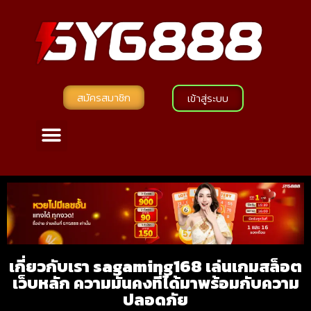
สมัครสมาชิก
เข้าสู่ระบบ
เกี่ยวกับเรา sagaming168 เล่นเกมสล็อต
เว็บหลัก ความมั่นคงที่ได้มาพร้อมกับความ
ปลอดภัย